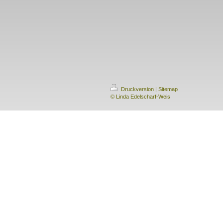
Druckversion
|
Sitemap
© Linda Edelscharf-Weis