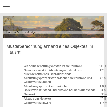
Hausrat Sachverständige
Musterberechnung anhand eines Objektes im
Hausrat
Wiederbeschaffungskosten im Neuzustand
500 €
Gemeiner Wert im Abnutzungszustand des
120 €
durchschnittlichen Gebrauchsende
Abnutzungsprozentsatz zwischen Neuzustand und
47 %
Gegenwartszustand
Abnutzungsprozentsatz zwischen
1-0,4
Gegenwartszustand und Zustand bei Gebrauchsende
53 %
Neuwert
330 €
Abzug vom Neuwert
47 % 
Gegenwartszeitwert
175 €